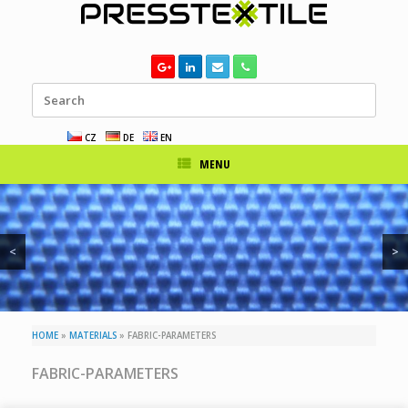
Skip
to
content
Search
for:
CZ
DE
EN
MENU
<
>
HOME
»
MATERIALS
»
FABRIC-PARAMETERS
FABRIC-PARAMETERS