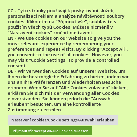
CZ - Tyto stránky používají k poskytování služeb,
Categories
personalizaci reklam a analýze návštěvnosti soubory
cookies. Kliknutím na “Přijmout vše”, souhlasíte s
No categories
použitím všech typů Cookies. Můžete nicméně v
"Nastavení cookies" změnit nastavení.
EN - We use cookies on our website to give you the
Administration
most relevant experience by remembering your
preferences and repeat visits. By clicking “Accept All”,
Log in
you consent to the use of all cookies. However, you
may visit "Cookie Settings" to provide a controlled
consent.
DE - Wir verwenden Cookies auf unserer Website, um
Ihnen die bestmögliche Erfahrung zu bieten, indem wir
uns an Ihre Präferenzen und wiederholten Besuche
erinnern. Wenn Sie auf "Alle Cookies zulassen" klicken,
erklären Sie sich mit der Verwendung aller Cookies
einverstanden. Sie können jedoch die "Auswahl
erlauben" besuchen, um eine kontrollierte
Zustimmung zu erteilen.
Copyright PRESSTEXTILE s.r.o., 2016; PRESSTEXTILE s.r.o., Tel.: +420
739 348 612, +420 777 896 975 , Email: info@presstextile.cz,
Nastavení cookies/Cookie settings/Auswahl erlauben
sales@presstextile.cz
Přijmout vše/Accept all/Alle Cookies zulassen
A
SiteOrigin
Theme